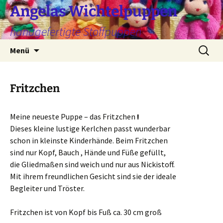
Zum
Angelas Wichtelpuppen
Inhalt
handgefertigte Stoffpuppen
springen
Suchen
Menü
nach:
Fritzchen
Meine neueste Puppe – das Fritzchen
!
Dieses kleine lustige Kerlchen passt wunderbar
schon in kleinste Kinderhände. Beim Fritzchen
sind nur Kopf, Bauch , Hände und Füße gefüllt,
die Gliedmaßen sind weich und nur aus Nickistoff.
Mit ihrem freundlichen Gesicht sind sie der ideale
Begleiter und Tröster.
Fritzchen ist von Kopf bis Fuß ca. 30 cm groß